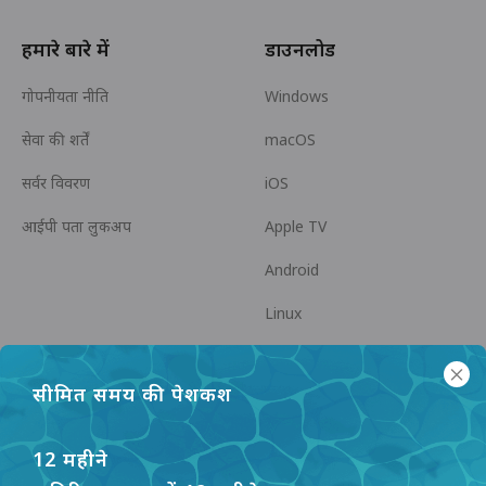
हमारे बारे में
डाउनलोड
गोपनीयता नीति
Windows
सेवा की शर्तें
macOS
सर्वर विवरण
iOS
आईपी पता लुकअप
Apple TV
Android
Linux
Android TV
सीमित समय की पेशकश
सहायता केंद्र
सहयोग
panda7x24@gmail.com
एक एफिलिएट बनें
12 महीने