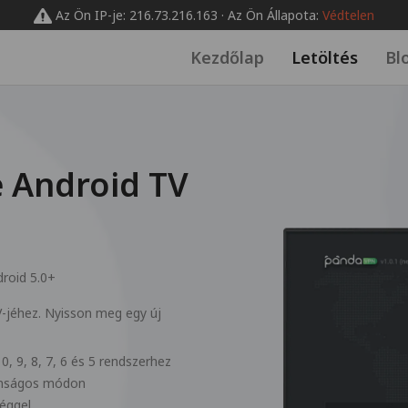
Az Ön IP-je: 216.73.216.163 · Az Ön Állapota:
Védtelen
Kezdőlap
Letöltés
Bl
 Android TV
roid 5.0+
V-jéhez. Nyisson meg egy új
0, 9, 8, 7, 6 és 5 rendszerhez
tonságos módon
séggel