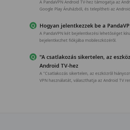
A PandaVPN Android TV-hez támogatja az Android
Google Play Áruházból, és telepítheti az Android
Hogyan jelentkezzek be a PandaVP
A PandaVPN két bejelentkezési lehetőséget kíná
bejelentkezhet fiókjába mobileszközéről.
"A csatlakozás sikertelen, az eszk
Android TV-hez
A "Csatlakozás sikertelen, az eszközről hiányo
VPN használatát, választhatja az Android TV ren