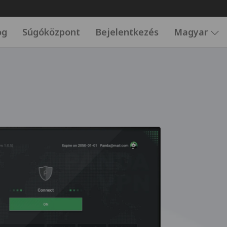
og
Súgóközpont
Bejelentkezés
Magyar