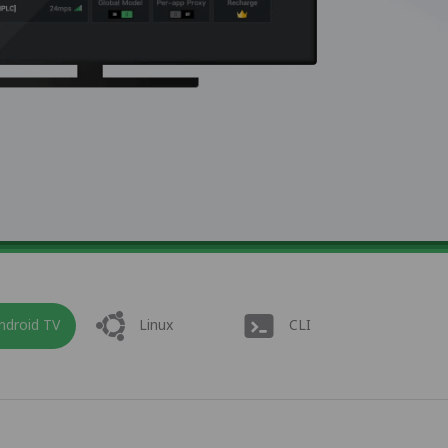
ndroid TV
Linux
CLI