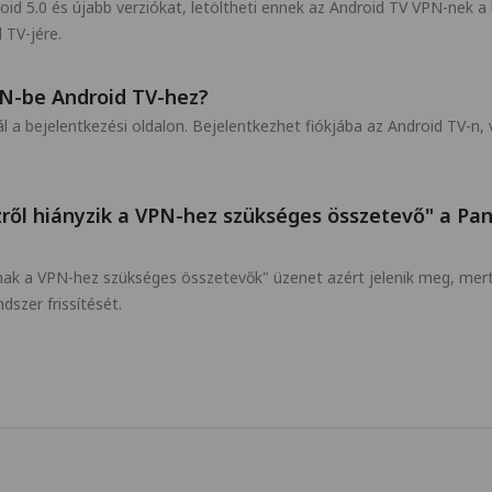
 5.0 és újabb verziókat, letöltheti ennek az Android TV VPN-nek a l
 TV-jére.
N-be Android TV-hez?
l a bejelentkezési oldalon. Bejelentkezhet fiókjába az Android TV-n
özről hiányzik a VPN-hez szükséges összetevő" a P
znak a VPN-hez szükséges összetevők" üzenet azért jelenik meg, mer
dszer frissítését.