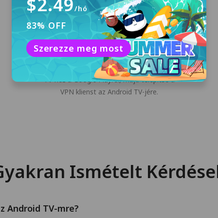
$2.49
/hó
83% OFF
Letöltés és telepítés
Szerezze meg most
Kattintson az "Ingyenes letöltés" gombra,
vagy töltse le a PandaVPN telepítőt Android
TV-hez a Google Playről, majd telepítse a
VPN klienst az Android TV-jére.
Gyakran Ismételt Kérdése
z Android TV-mre?