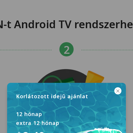
-t Android TV rendszerhe
Korlátozott idejű ajánlat
12 hónap
extra 12 hónap