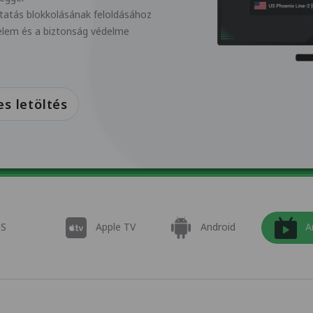
ltatás blokkolásának feloldásához
elem és a biztonság védelme
s letöltés
OS
Apple TV
Android
A