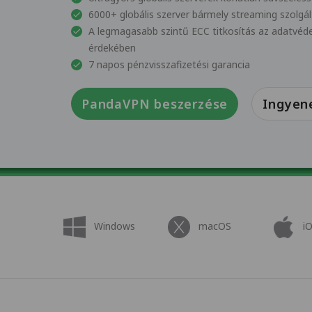
6000+ globális szerver bármely streaming szolgá
A legmagasabb szintű ECC titkosítás az adatvéd
érdekében
7 napos pénzvisszafizetési garancia
PandaVPN beszerzése
Ingyene
Windows
macOS
i