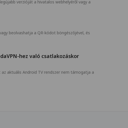
egújabb verzióját a hivatalos webhelyéről vagy a
, vagy beolvashatja a QR-kódot böngészőjével, és
andaVPN-hez való csatlakozáskor
t az aktuális Android TV rendszer nem támogatja a