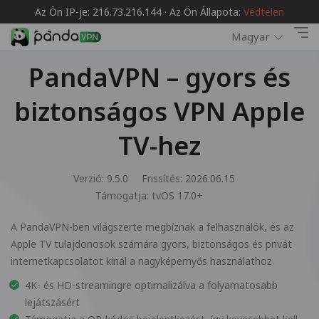
Az Ön IP-je: 216.73.216.144 · Az Ön Állapota:
Védtelen
Magyar
PandaVPN – gyors és
biztonságos VPN Apple
TV-hez
Verzió: 9.5.0
Frissítés: 2026.06.15
Támogatja:
tvOS 17.0+
A PandaVPN-ben világszerte megbíznak a felhasználók, és az
Apple TV tulajdonosok számára gyors, biztonságos és privát
internetkapcsolatot kínál a nagyképernyős használathoz.
4K- és HD-streamingre optimalizálva a folyamatosabb
lejátszásért