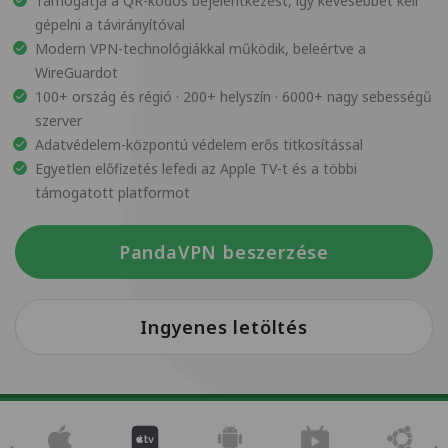
Támogatja a QR-kódos bejelentkezést, így kevesebbet kell
gépelni a távirányítóval
Modern VPN-technológiákkal működik, beleértve a
WireGuardot
100+ ország és régió · 200+ helyszín · 6000+ nagy sebességű
szerver
Adatvédelem-központú védelem erős titkosítással
Egyetlen előfizetés lefedi az Apple TV-t és a többi
támogatott platformot
PandaVPN beszerzése
Ingyenes letöltés