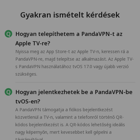
Gyakran ismételt kérdések
Hogyan telepíthetem a PandaVPN-t az
Apple TV-re?
Nyissa meg az App Store-t az Apple TV-n, keressen rá a
PandaVPN-re, majd telepítse az alkalmazást. Az Apple TV-
s PandaVPN használatához tvOS 17.0 vagy újabb verzió
szükséges.
Hogyan jelentkezhetek be a PandaVPN-be
tvOS-en?
A PandaVPN támogatja a fiókos bejelentkezést
közvetlenül a TV-n, valamint a telefonról történő QR-
kódos bejelentkezést is. A QR-kódos lehetőség ideális
nagy képernyőn, mert kevesebbet kell gépelni a
távirányítóval.