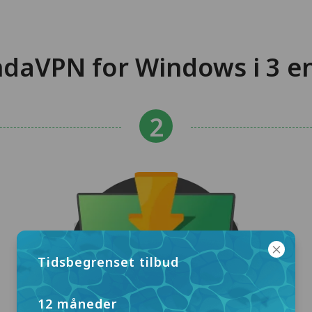
daVPN for Windows i 3 en
Tidsbegrenset tilbud
12 måneder