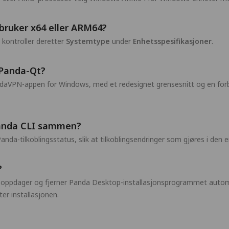
bruker x64 eller ARM64?
g kontroller deretter
Systemtype
under
Enhetsspesifikasjoner
.
Panda-Qt?
aVPN-appen for Windows, med et redesignet grensesnitt og en forbed
Panda CLI sammen?
a-tilkoblingsstatus, slik at tilkoblingsendringer som gjøres i den en
?
, oppdager og fjerner Panda Desktop-installasjonsprogrammet auto
ter installasjonen.