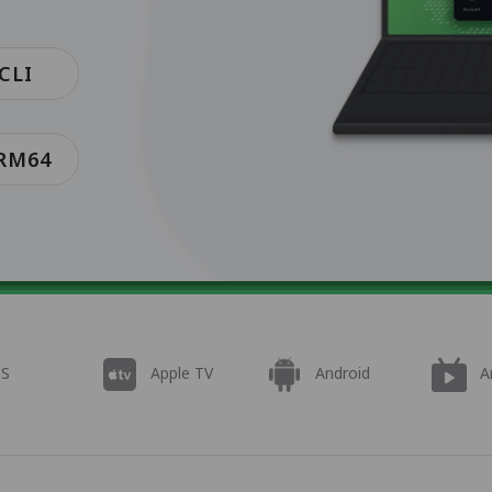
CLI
ARM64
OS
Apple TV
Android
A