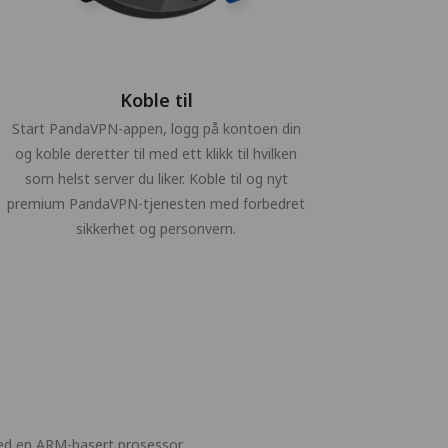
Koble til
Start PandaVPN-appen, logg på kontoen din
og koble deretter til med ett klikk til hvilken
som helst server du liker. Koble til og nyt
premium PandaVPN-tjenesten med forbedret
sikkerhet og personvern.
ed en ARM-basert prosessor.