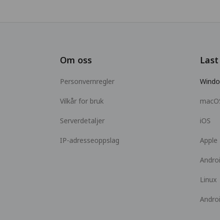
Om oss
Last
Personvernregler
Wind
Vilkår for bruk
macO
Serverdetaljer
iOS
IP-adresseoppslag
Apple
Andro
Linux
Andro