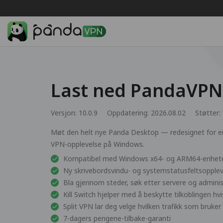
Last ned PandaVPN
Versjon: 10.0.9
Oppdatering: 2026.08.02
Støtter:
Møt den helt nye Panda Desktop — redesignet for en 
VPN-opplevelse på Windows.
Kompatibel med Windows x64- og ARM64-enhet
Ny skrivebordsvindu- og systemstatusfeltsopplev
Bla gjennom steder, søk etter servere og administ
Kill Switch hjelper med å beskytte tilkoblingen hvi
Split VPN lar deg velge hvilken trafikk som bruk
7-dagers pengene-tilbake-garanti