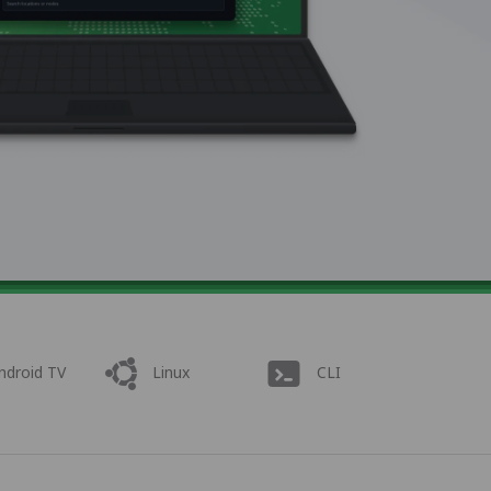
ndroid TV
Linux
CLI