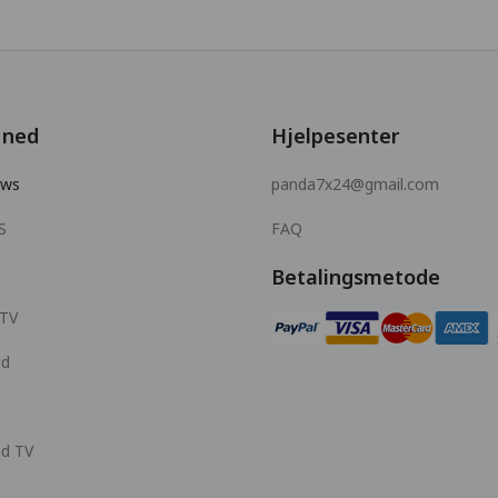
 ned
Hjelpesenter
ows
panda7x24@gmail.com
S
FAQ
Betalingsmetode
 TV
id
id TV