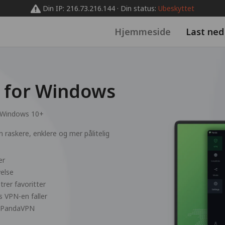
Din IP: 216.73.216.144 · Din status:
Ubeskyttet
Hjemmeside
Last ned
 for Windows
Windows 10+
raskere, enklere og mer pålitelig
er
else
rer favoritter
s VPN-en faller
er PandaVPN