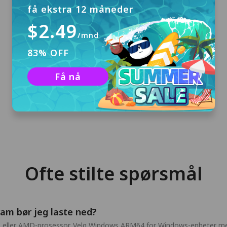
få ekstra 12 måneder
$2.49
/mnd
Last ned og installer
83% OFF
Klikk på "Gratis nedlasting" for å laste ned
Få nå
PandaVPN for Windows og installere det på
datamaskinen din.
Ofte stilte spørsmål
am bør jeg laste ned?
el- eller AMD-prosessor. Velg Windows ARM64 for Windows-enheter m