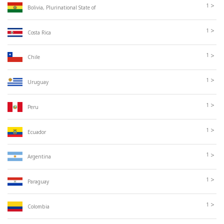
>
1
Bolivia, Plurinational State of
>
1
Costa Rica
>
1
Chile
>
1
Uruguay
>
1
Peru
>
1
Ecuador
>
1
Argentina
>
1
Paraguay
>
1
Colombia