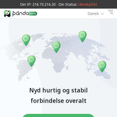
Din IP: 216.73.216.20 · Din Status:
Ubeskyttet
Dansk
Nyd hurtig og stabil
forbindelse overalt