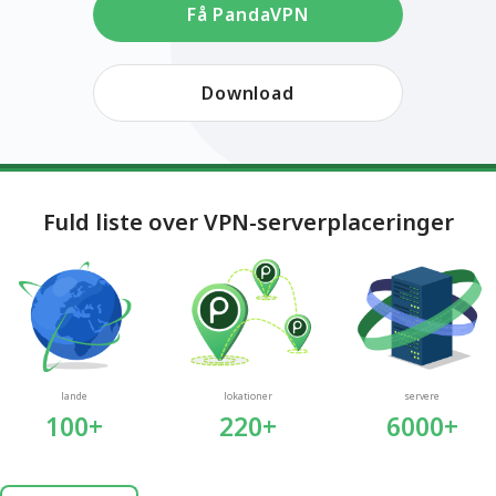
Få PandaVPN
Download
Fuld liste over VPN-serverplaceringer
lande
lokationer
servere
100+
220+
6000+