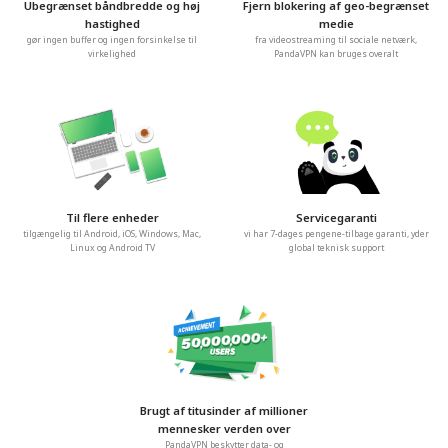
Ubegrænset båndbredde og høj
Fjern blokering af geo-begrænset
hastighed
medie
gør ingen buffer og ingen forsinkelse til
fra videostreaming til sociale netværk,
virkelighed
PandaVPN kan bruges overalt
Til flere enheder
Servicegaranti
tilgængelig til Android, iOS, Windows, Mac,
vi har 7-dages pengene-tilbage garanti, yder
Linux og Android TV
global teknisk support
Brugt af titusinder af millioner
mennesker verden over
PandaVPN beskytter data- og