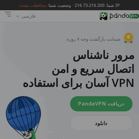
IP شما: 216.73.216.200 · وضعیت شما:
محافظت نشده
فارسی
ضمانت بازگشت وجه ۷ روزه
مرور ناشناس
اتصال سریع و امن
VPN آسان برای استفاده
دریافت PandaVPN
دانلود