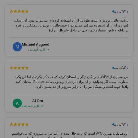
از گوگل پلی
برنامه عالی، من برای مدت طولانی از آن استفاده کرده‌ام. نمی‌توانم بدون آن زندگی
کنم، روزانه از آن استفاده می‌کنم. می‌توانم با خوشحالی از یوتیوب، نتفلیکس و غیره...
در رایانه و تلفن استفاده کنم. (حتی در داخل فایروال بزرگ)
Michael Augood
M
کاربر تأییدشده
از گوگل پلی
من بسیاری از VPNهای رایگان دیگر را امتحان کردم که همه کار نکردند، اما این یکی
متفاوت است، اگر بخواهید از آن برای بازی‌های ویدیویی مانند Roblox استفاده کنید
واقعا خوب است و دستگاه من را ۵۰ برابر سریع‌تر از حد معمول کرد.
AI Dnt
A
کاربر تأییدشده
از گوگل پلی
این صادقانه بهترین VPN است که تا به حال دیده‌ام!! آنها مرا به سروری که می‌خواستم