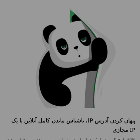
پنهان کردن آدرس IP، ناشناس ماندن کامل آنلاین با یک
IP مجازی
PandaVPN به شما یک شنل نامرئی در اینترنت می‌دهد. تمام فعالیت‌های