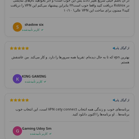
در آن باشم خیلی سریع تغییر دادند پس این خوب است! و اگر بخواهید نام‌های نمایشی
در Roblox دریافت کنید واقعا خوب است!!!! بنابراین پیشنهاد می‌کنم این VPN را دریافت
کنید!! ممنون برای ساخت این VPN عالی! ۱۰/۱۰
shadow six
S
کاربر تأییدشده
از گوگل پلی
بهترین vpn که تا به حال دیده‌ام. تقریبا همه سرورها را دارد. و کار می‌کند. من عاشقش
هستم.
KING GAMING
K
کاربر تأییدشده
از گوگل پلی
برنامه‌های خوب. و زندگی همه انتخاب VPN cety connect است، این انتخاب خوب
برنامه‌ها... او برنامه‌ها را اکنون دانلود کنید.
Gaming Udoy Sm
G
کاربر تأییدشده