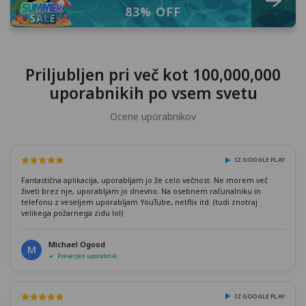
83% OFF
Priljubljen pri več kot 100,000,000
uporabnikih po vsem svetu
Ocene uporabnikov
IZ GOOGLE PLAY
Fantastična aplikacija, uporabljam jo že celo večnost. Ne morem več
živeti brez nje, uporabljam jo dnevno. Na osebnem računalniku in
telefonu z veseljem uporabljam YouTube, netflix itd. (tudi znotraj
velikega požarnega zidu lol)
Michael Ogood
M
Preverjen uporabnik
IZ GOOGLE PLAY