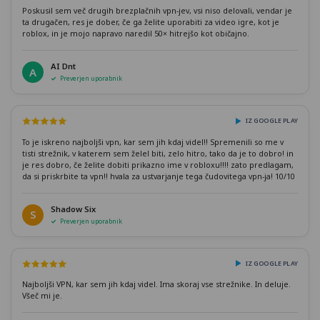
Poskusil sem več drugih brezplačnih vpn-jev, vsi niso delovali, vendar je
ta drugačen, res je dober, če ga želite uporabiti za video igre, kot je
roblox, in je mojo napravo naredil 50× hitrejšo kot običajno.
AI Dnt
A
Preverjen uporabnik
IZ GOOGLE PLAY
To je iskreno najboljši vpn, kar sem jih kdaj videl!! Spremenili so me v
tisti strežnik, v katerem sem želel biti, zelo hitro, tako da je to dobro! in
je res dobro, če želite dobiti prikazno ime v robloxu!!!! zato predlagam,
da si priskrbite ta vpn!! hvala za ustvarjanje tega čudovitega vpn-ja! 10/10
Shadow Six
S
Preverjen uporabnik
IZ GOOGLE PLAY
Najboljši VPN, kar sem jih kdaj videl. Ima skoraj vse strežnike. In deluje.
Všeč mi je.