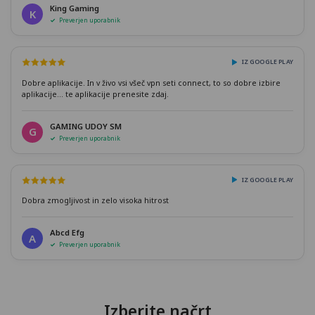
King Gaming
K
Preverjen uporabnik
IZ GOOGLE PLAY
Dobre aplikacije. In v živo vsi všeč vpn seti connect, to so dobre izbire
aplikacije... te aplikacije prenesite zdaj.
GAMING UDOY SM
G
Preverjen uporabnik
IZ GOOGLE PLAY
Dobra zmogljivost in zelo visoka hitrost
Abcd Efg
A
Preverjen uporabnik
Izberite načrt