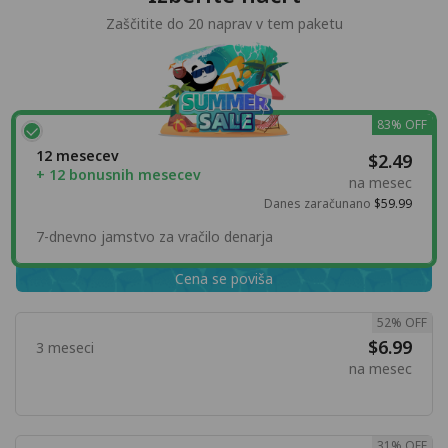
Zaščitite do 20 naprav v tem paketu
83% OFF
12 mesecev
$2.49
+ 12 bonusnih mesecev
na mesec
Danes zaračunano
$59.99
7-dnevno jamstvo za vračilo denarja
Cena se poviša
52% OFF
$6.99
3 meseci
na mesec
31% OFF