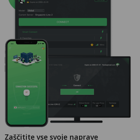
Zaščitite vse svoje naprave