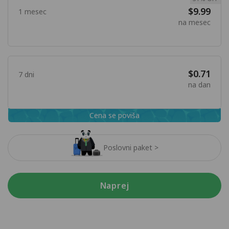
$9.99
1 mesec
na mesec
$0.71
7 dni
na dan
Cena se poviša
Poslovni paket >
Naprej