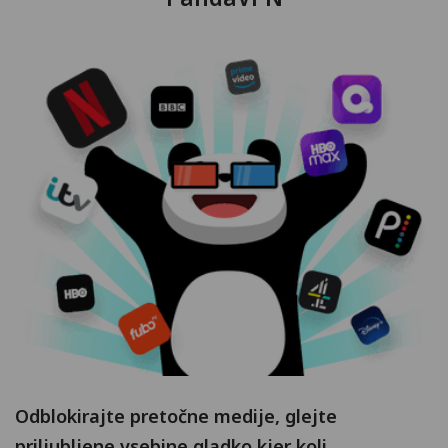
Odblokirajte pretočne medije, glejte
priljubljene vsebine gladko kjer koli