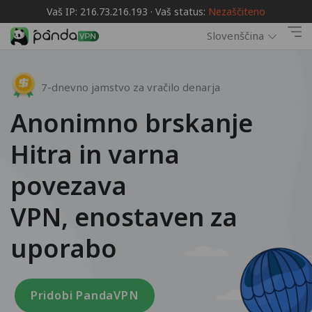
Vaš IP: 216.73.216.193 · Vaš status:
Nezaščiteno
Slovenščina
7-dnevno jamstvo za vračilo denarja
Anonimno brskanje
Hitra in varna
povezava
VPN, enostaven za
uporabo
Pridobi PandaVPN