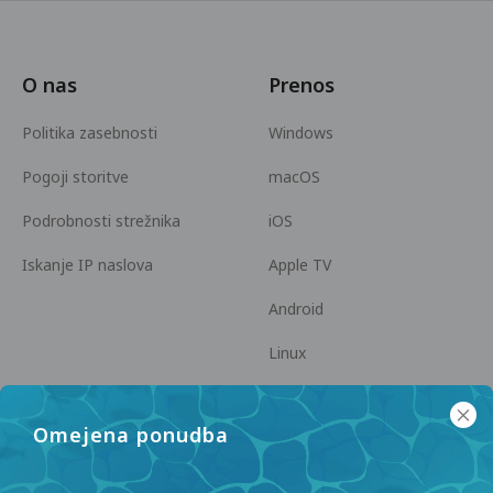
O nas
Prenos
Politika zasebnosti
Windows
Pogoji storitve
macOS
Podrobnosti strežnika
iOS
Iskanje IP naslova
Apple TV
Android
Linux
Android TV
Omejena ponudba
Center za pomoč
Sodelovanje
panda7x24@gmail.com
Postanite partner