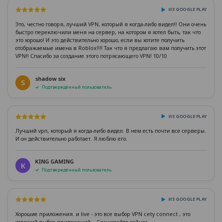
ИЗ GOOGLE PLAY
Это, честно говоря, лучший VPN, который я когда-либо видел!! Они очень
быстро переключили меня на сервер, на котором я хотел быть, так что
это хорошо! И это действительно хорошо, если вы хотите получить
отображаемые имена в Roblox!!!! Так что я предлагаю вам получить этот
VPN!! Спасибо за создание этого потрясающего VPN! 10/10
shadow six
S
Подтверждённый пользователь
ИЗ GOOGLE PLAY
Лучший vpn, который я когда-либо видел. В нем есть почти все серверы.
И он действительно работает. Я люблю его.
KING GAMING
K
Подтверждённый пользователь
ИЗ GOOGLE PLAY
Хорошие приложения. и live - это все выбор VPN cety connect , это
хороший выбор приложений... Скачивайте сейчас.