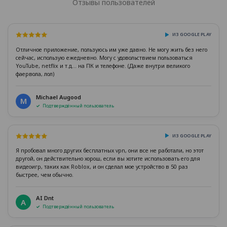
Отзывы пользователей
ИЗ GOOGLE PLAY
Отличное приложение, пользуюсь им уже давно. Не могу жить без него
сейчас, использую ежедневно. Могу с удовольствием пользоваться
YouTube, netflix и т.д... на ПК и телефоне. (Даже внутри великого
фаервола, лол)
Michael Augood
M
Подтверждённый пользователь
ИЗ GOOGLE PLAY
Я пробовал много других бесплатных vpn, они все не работали, но этот
другой, он действительно хорош, если вы хотите использовать его для
видеоигр, таких как Roblox, и он сделал мое устройство в 50 раз
быстрее, чем обычно.
AI Dnt
A
Подтверждённый пользователь