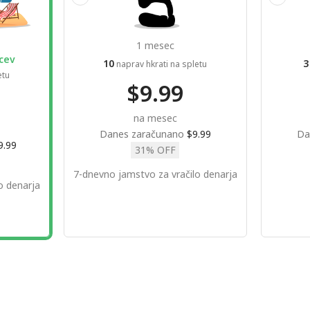
1 mesec
cev
10
3
naprav hkrati na spletu
etu
$9.99
na mesec
Danes zaračunano
$9.99
Da
9.99
31% OFF
7-dnevno jamstvo za vračilo denarja
o denarja