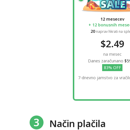
12 mesecev
+ 12 bonusnih mese
20
naprav hkrati na spl
$2.49
na mesec
Danes zaračunano
$5
83% OFF
7-dnevno jamstvo za vračil
3
Način plačila