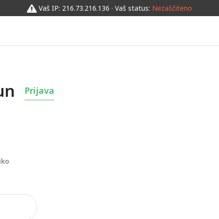
Vaš IP: 216.73.216.136 · Vaš status:
Nezaščiteno
un
Prijava
iko