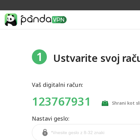
1
Ustvarite svoj rač
Vaš digitalni račun:
123767931
Shrani kot sl
Nastavi geslo: