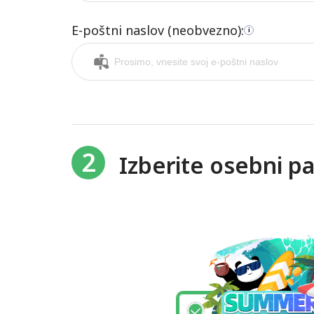
E-poštni naslov (neobvezno):
i
2
Izberite osebni p