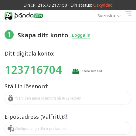
Din IP: 216.73.217.150 · Din status:
Oskyddad
Svenska
1
Skapa ditt konto
Logga in
Ditt digitala konto:
123716704
Spara som bild
Ställ in lösenord:
E-postadress (Valfritt):
i