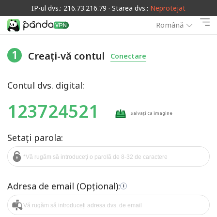
IP-ul dvs.: 216.73.216.79 · Starea dvs.:
Neprotejat
Română
1
Creați-vă contul
Conectare
Contul dvs. digital:
123724521
Salvați ca imagine
Setați parola:
Adresa de email (Opțional):
i