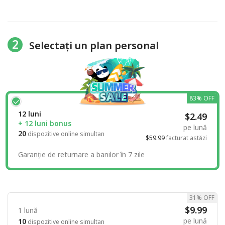
2
Selectați un plan personal
83% OFF
12 luni
$2.49
+ 12 luni bonus
pe lună
20
dispozitive online simultan
$59.99
facturat astăzi
Garanție de returnare a banilor în 7 zile
31% OFF
$9.99
1 lună
pe lună
10
dispozitive online simultan